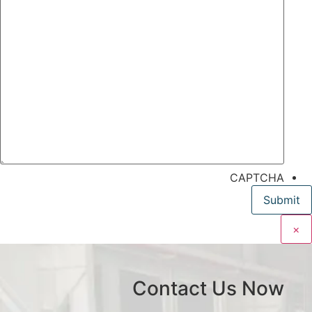
CAPTCHA
×
Contact Us Now