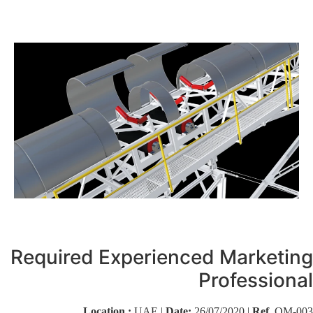
Required Experienced Marketing
Professional
Location :
UAE |
Date:
26/07/2020 |
Ref.
QM-003